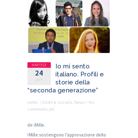
MARTEDÌ
Io mi sento
24
italiano. Profili e
OTT
storie della
“seconda generazione”
imille
/
Diritti & Società
,
News
/
No
comments yet
de iMille.
iMille sostengono l’approvazione dello