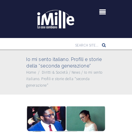
Io mi sento italiano. Profili e storie
della “seconda generazione”
Home
/
Diritti & Società
/
News
/
Io mi sento
italiano. Profili e storie della “seconda
generazione”