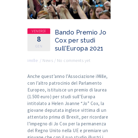
VENERDÌ
Bando Premio Jo
8
Cox per studi
GEN
sull’Europa 2021
imille
/
News
/
No comments yet
Anche quest’anno l’Associazione iMille,
con l’altro patrocinio del Parlamento
Europeo, istituisce un premio di laurea
(1.500 euro) per studi sull’Europa
intitolato a Helen Joanne “Jo” Cox, la
giovane deputata inglese vittima di un
attentato prima di Brexit, per ricordare
l’impegno di Jo Cox per la permanenza
del Regno Unito nella UE e premiare un
giovane che con il suo studio illustri i