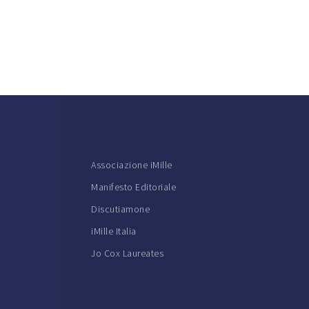
Associazione iMille
Manifesto Editoriale
Discutiamone
iMille Italia
Jo Cox Laureates