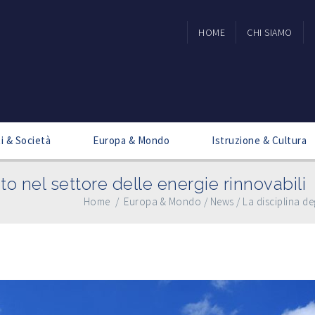
HOME
CHI SIAMO
ti & Società
Europa & Mondo
Istruzione & Cultura
ato nel settore delle energie rinnovabili
Home
/
Europa & Mondo
/
News
/
La disciplina deg