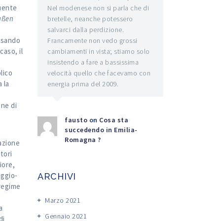
guente
Nel modenese non si parla che di
ußen
bretelle, neanche potessero
salvarci dalla perdizione.
ensando
Francamente non vedo grossi
caso, il
cambiamenti in vista; stiamo solo
insistendo a fare a bassissima
lico
velocità quello che facevamo con
 la
energia prima del 2009.
one di
fausto
on
Cosa sta
succedendo in Emilia-
Romagna ?
lazione
tori
iore,
aggio-
ARCHIVI
 regime
Marzo 2021
a
Gennaio 2021
di