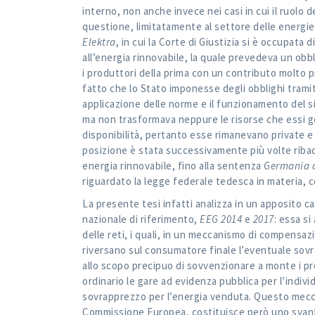
interno, non anche invece nei casi in cui il ruolo
questione, limitatamente al settore delle energie 
Elektra
, in cui la Corte di Giustizia si è occupata 
all’energia rinnovabile, la quale prevedeva un obb
i produttori della prima con un contributo molto più
fatto che lo Stato imponesse degli obblighi tramite
applicazione delle norme e il funzionamento del s
ma non trasformava neppure le risorse che essi ge
disponibilità, pertanto esse rimanevano private e
posizione è stata successivamente più volte ribad
energia rinnovabile, fino alla sentenza
Germania 
riguardato la legge federale tedesca in materia, 
La presente tesi infatti analizza in un apposito ca
nazionale di riferimento,
EEG 2014
e
2017
: essa si
delle reti, i quali, in un meccanismo di compensaz
riversano sul consumatore finale l’eventuale sovr
allo scopo precipuo di sovvenzionare a monte i pro
ordinario le gare ad evidenza pubblica per l’indiv
sovrapprezzo per l’energia venduta. Questo mecc
Commissione Europea, costituisce però uno svantag