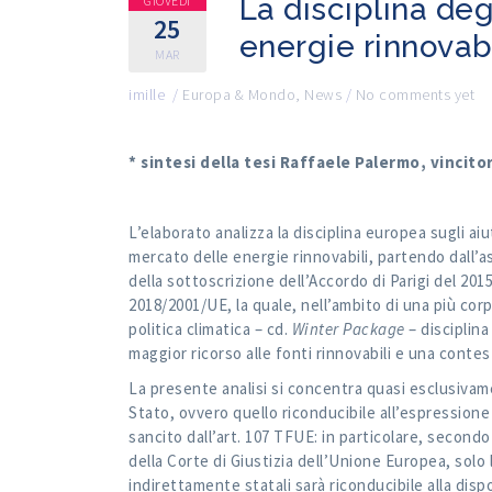
La disciplina degl
GIOVEDÌ
25
energie rinnovabi
MAR
imille
/
Europa & Mondo
,
News
/
No comments yet
* sintesi della tesi Raffaele Palermo, vincit
L’elaborato analizza la disciplina europea sugli aiu
mercato delle energie rinnovabili, partendo dall’
della sottoscrizione dell’Accordo di Parigi del 20
2018/2001/UE, la quale, nell’ambito di una più corp
politica climatica – cd.
Winter Package
– disciplina
maggior ricorso alle fonti rinnovabili e una contes
La presente analisi si concentra quasi esclusivam
Stato, ovvero quello riconducibile all’espressione 
sancito dall’art. 107 TFUE: in particolare, second
della Corte di Giustizia dell’Unione Europea, solo
indirettamente statali sarà riconducibile alla dis