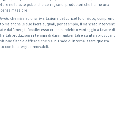
tere nelle aste pubbliche con i grandi produttori che hanno una
scenza maggiore.
ndendo
che mira ad una rivisitazione del concetto di aiuto, compren
tato ma anche le sue inerzie, quali, per esempio, il mancato interven
te dall’energia fossile: esso crea un indebito vantaggio a favore di 
che tali produzioni in termini di danni ambientali e sanitari provocano
osizione fiscale efficace che sia in grado di internalizzare questa
to con le energie rinnovabili.