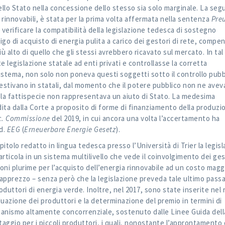
 dello Stato nella concessione dello stesso sia solo marginale. La se
rinnovabili, è stata per la prima volta affermata nella sentenza
Pre
di verificare la compatibilità della legislazione tedesca di sostegno
ligo di acquisto di energia pulita a carico dei gestori di rete, comp
 alto di quello che gli stessi avrebbero ricavato sul mercato. In tal 
 legislazione statale ad enti privati e controllasse la corretta
istema, non solo non poneva questi soggetti sotto il controllo pubb
stivano in statali, dal momento che il potere pubblico non ne aveva
 la fattispecie non rappresentava un aiuto di Stato. La medesima
ita dalla Corte a proposito di forme di finanziamento della produzi
c. Commissione
del 2019, in cui ancora una volta l’accertamento ha
cd.
EEG
(
Erneuerbare Energie Gesetz
).
pitolo redatto in lingua tedesca presso l’Università di Trier la legis
 articola in un sistema multilivello che vede il coinvolgimento dei ges
ioni plurime per l’acquisto dell’energia rinnovabile ad un costo magg
apprezzo – senza però che la legislazione preveda tale ultimo pass
duttori di energia verde. Inoltre, nel 2017, sono state inserite nel
iduazione dei produttori e la determinazione del premio in termini di
anismo altamente concorrenziale, sostenuto dalle Linee Guida dell
gio per i piccoli produttori, i quali, nonostante l’approntamento 