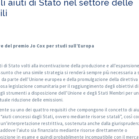
i aiuti di Stato nel settore delle
li
ore del premio Jo Cox per studi sull’Europa
ti di Stato volti alla incentivazione della produzione e all’espansion
assunto che una simile strategia si renderà sempre più necessaria a 
15 da parte dell’Unione europea e della promulgazione della direttiva
osa legislazione comunitaria per il raggiungimento degli obiettivi di
 gli strumenti a disposizione dell’Unione e degli Stati Membri per un
tuale riduzione delle emissioni.
ente su uno dei quattro requisiti che compongono il concetto di aiu
“aiuti concessi dagli Stati, ovvero mediante risorse statali”, così c
o un’interpretazione restrittiva, sostenuta anche dalla giurispruden
 laddove l’aiuto sia finanziato mediante risorse direttamente o
posizione in esame e quindi probabilmente incompatibile con il merca