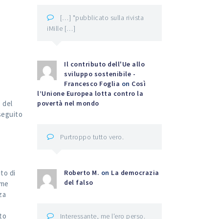
[…] *pubblicato sulla rivista
iMille […]
Il contributo dell'Ue allo
sviluppo sostenibile -
Francesco Foglia
on
Così
l’Unione Europea lotta contro la
e del
povertà nel mondo
seguito
Purtroppo tutto vero.
to di
Roberto M.
on
La democrazia
del falso
ome
za
to
Interessante, me l'ero perso.