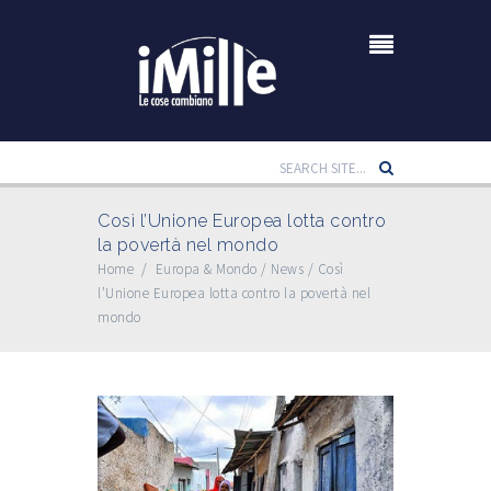
Così l’Unione Europea lotta contro
la povertà nel mondo
Home
/
Europa & Mondo
/
News
/
Così
l’Unione Europea lotta contro la povertà nel
mondo