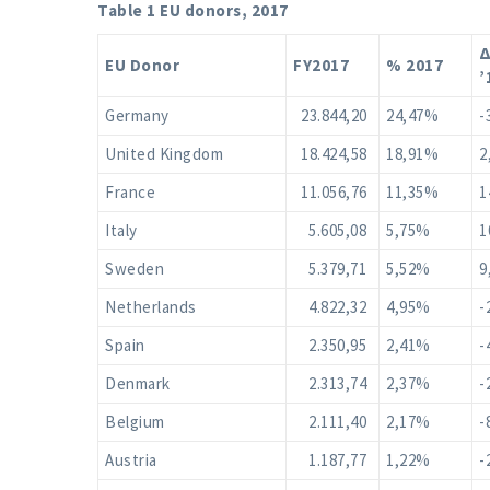
Table
1
EU donors, 2017
EU Donor
FY2017
% 2017
’
Germany
23.844,20
24,47%
-
United Kingdom
18.424,58
18,91%
2
France
11.056,76
11,35%
1
Italy
5.605,08
5,75%
1
Sweden
5.379,71
5,52%
9
Netherlands
4.822,32
4,95%
-
Spain
2.350,95
2,41%
-
Denmark
2.313,74
2,37%
-
Belgium
2.111,40
2,17%
-
Austria
1.187,77
1,22%
-