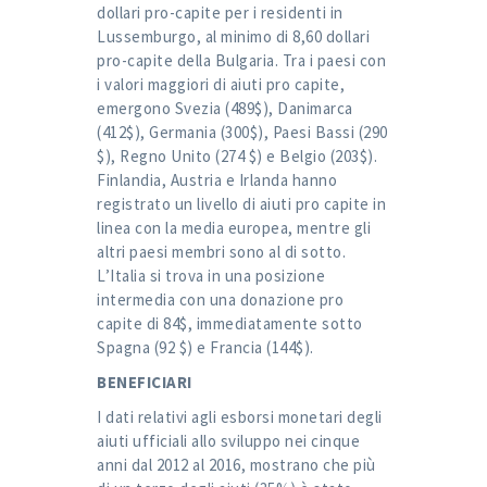
dollari pro-capite per i residenti in
Lussemburgo, al minimo di 8,60 dollari
pro-capite della Bulgaria. Tra i paesi con
i valori maggiori di aiuti pro capite,
emergono Svezia (489$), Danimarca
(412$), Germania (300$), Paesi Bassi (290
$), Regno Unito (274 $) e Belgio (203$).
Finlandia, Austria e Irlanda hanno
registrato un livello di aiuti pro capite in
linea con la media europea, mentre gli
altri paesi membri sono al di sotto.
L’Italia si trova in una posizione
intermedia con una donazione pro
capite di 84$, immediatamente sotto
Spagna (92 $) e Francia (144$).
BENEFICIARI
I dati relativi agli esborsi monetari degli
aiuti ufficiali allo sviluppo nei cinque
anni dal 2012 al 2016, mostrano che più