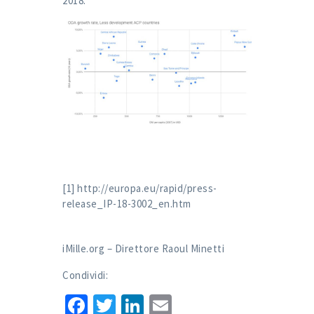
2018.
[1]
http://europa.eu/rapid/press-
release_IP-18-3002_en.htm
iMille.org – Direttore Raoul Minetti
Condividi:
Facebook
Twitter
LinkedIn
Email