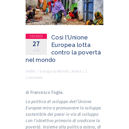
VENERDÌ
Così l’Unione
27
Europea lotta
LUG
contro la povertà
nel mondo
imille
/
Europa & Mondo
,
News
/
1
comment
di Francesco Foglia.
La politica di sviluppo dell’Unione
Europea mira a promuovere lo sviluppo
sostenibile dei paesi in via di sviluppo
con l’obiettivo primario di sradicare la
povertà. Insieme alla politica estera, di