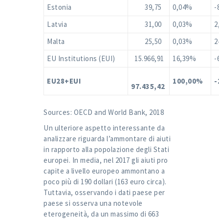
Estonia
39,75
0,04%
-
Latvia
31,00
0,03%
2
Malta
25,50
0,03%
2
EU Institutions (EUI)
15.966,91
16,39%
-
EU28+EUI
100,00%
-
97.435,42
Sources: OECD and World Bank, 2018
Un ulteriore aspetto interessante da
analizzare riguarda l’ammontare di aiuti
in rapporto alla popolazione degli Stati
europei. In media, nel 2017 gli aiuti pro
capite a livello europeo ammontano a
poco più di 190 dollari (163 euro circa).
Tuttavia, osservando i dati paese per
paese si osserva una notevole
eterogeneità, da un massimo di 663