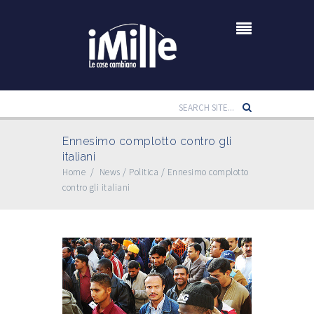
Ennesimo complotto contro gli
italiani
Home
/
News
/
Politica
/
Ennesimo complotto
contro gli italiani