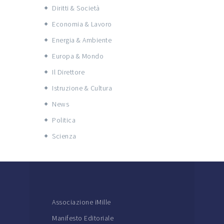
Diritti & Società
Economia & Lavoro
Energia & Ambiente
Europa & Mondo
Il Direttore
Istruzione & Cultura
News
Politica
Scienza
Associazione iMille
Manifesto Editoriale