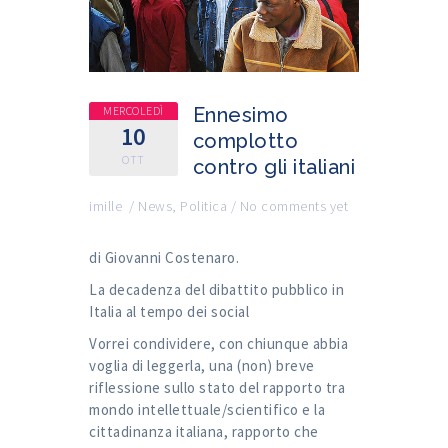
MERCOLEDÌ
Ennesimo
10
complotto
OTT
contro gli italiani
imille
/
News
,
Politica
/
No comments yet
di Giovanni Costenaro.
La decadenza del dibattito pubblico in
Italia al tempo dei social
Vorrei condividere, con chiunque abbia
voglia di leggerla, una (non) breve
riflessione sullo stato del rapporto tra
mondo intellettuale/scientifico e la
cittadinanza italiana, rapporto che