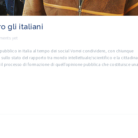
gli italiani
ents yet
pubblico in Italia al tempo dei social Vorrei condividere, con chiunque
e sullo stato del rapporto tra mondo intellettuale/scientifico e la cittadin
il processo di formazione di quell’opinione pubblica che costituisce un