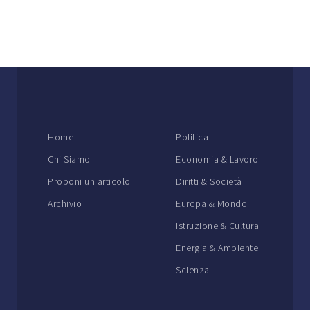
Home
Politica
Chi Siamo
Economia & Lavoro
Proponi un articolo
Diritti & Società
Archivio
Europa & Mondo
Istruzione & Cultura
Energia & Ambiente
Scienza