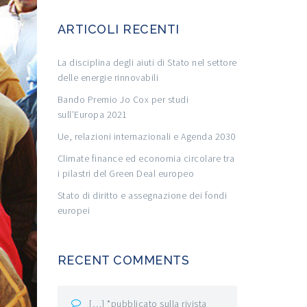
ARTICOLI RECENTI
La disciplina degli aiuti di Stato nel settore
delle energie rinnovabili
Bando Premio Jo Cox per studi
sull’Europa 2021
Ue, relazioni internazionali e Agenda 2030
Climate finance ed economia circolare tra
i pilastri del Green Deal europeo
Stato di diritto e assegnazione dei fondi
europei
RECENT COMMENTS
[…] *pubblicato sulla rivista