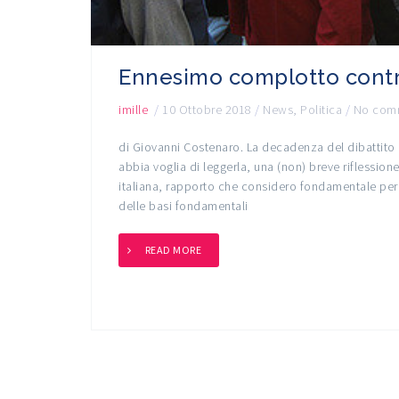
Ennesimo complotto contro 
imille
/
10 Ottobre 2018
/
News
,
Politica
/
No comm
di Giovanni Costenaro. La decadenza del dibattito 
abbia voglia di leggerla, una (non) breve riflession
italiana, rapporto che considero fondamentale per 
delle basi fondamentali
READ MORE