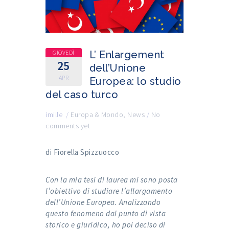
GIOVEDÌ
L’ Enlargement
25
dell’Unione
APR
Europea: lo studio
del caso turco
imille
/
Europa & Mondo
,
News
/
No
comments yet
di Fiorella Spizzuocco
Con la mia tesi di laurea mi sono posta
l’obiettivo di studiare l’allargamento
dell’Unione Europea. Analizzando
questo fenomeno dal punto di vista
storico e giuridico, ho poi deciso di