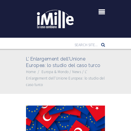
L’ Enlargement dell’Unione
Europea: lo studio del caso turco
Home
/
Europa & Mondo
/
News
/
L’
Enlargement dell’Unione Europea: lo studio del
caso turco