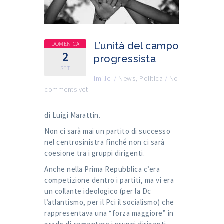
DOMENICA
L’unità del campo
2
progressista
SET
imille
/
News
,
Politica
/
No
comments yet
di Luigi Marattin.
Non ci sarà mai un partito di successo
nel centrosinistra finché non ci sarà
coesione tra i gruppi dirigenti.
Anche nella Prima Repubblica c’era
competizione dentro i partiti, ma vi era
un collante ideologico (per la Dc
l’atlantismo, per il Pci il socialismo) che
rappresentava una “forza maggiore” in