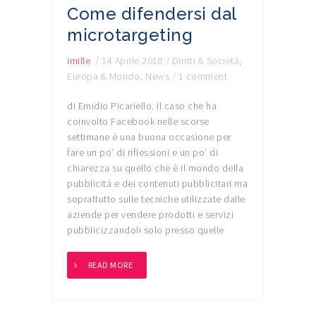
Come difendersi dal
microtargeting
imille
/
14 Aprile 2018
/
Diritti & Società
,
Europa & Mondo
,
News
/
1 comment
di Emidio Picariello. Il caso che ha
coinvolto Facebook nelle scorse
settimane è una buona occasione per
fare un po’ di riflessioni e un po’ di
chiarezza su quello che è il mondo della
pubblicità e dei contenuti pubblicitari ma
soprattutto sulle tecniche utilizzate dalle
aziende per vendere prodotti e servizi
pubblicizzandoli solo presso quelle
READ MORE