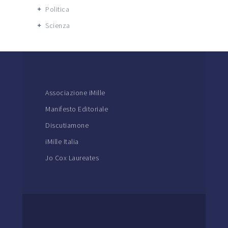
Politica
Scienza
Associazione iMille
Manifesto Editoriale
Discutiamone
iMille Italia
Jo Cox Laureates