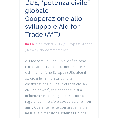
L’UE, “potenza civile”
globale.
Cooperazione allo
sviluppo e Aid for
Trade (AfT)
imille
/
2 Ottobre 2017
/
Europa & Mondo
,
News
/
No comments yet
di Eleonora Salluzzi. Nel difficoltoso
tentativo di studiare, comprendere e
definire l’Unione Europea (UE), alcuni
studiosi le hanno attribuito le
caratteristiche di una “potenza civile –
civilian power”, che espande la sua
influenza nell’arena globale a suon di
regole, commercio e cooperazione, non
armi. Coerentemente con la sua natura,
nella sua dimensione esterna l’Unione