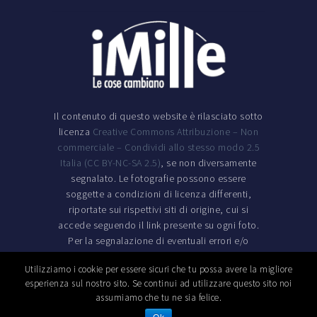
Il contenuto di questo website è rilasciato sotto
licenza
Creative Commons Attribuzione – Non
commerciale – Condividi allo stesso modo 2.5
Italia (CC BY-NC-SA 2.5)
, se non diversamente
segnalato. Le fotografie possono essere
soggette a condizioni di licenza differenti,
riportate sui rispettivi siti di origine, cui si
accede seguendo il link presente su ogni foto.
Per la segnalazione di eventuali errori e/o
richieste di rimozione di contenuto si prega di
Utilizziamo i cookie per essere sicuri che tu possa avere la migliore
mandare una email a redazione.imille [at]
esperienza sul nostro sito. Se continui ad utilizzare questo sito noi
gmail.com.
assumiamo che tu ne sia felice.
Powered By
DataSmart